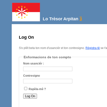
Lo Trèsor Arpitan
3
Log On
S'o plêt beta ton nom d'usanciér et ton contresigno.
Règistra-tè
se t'
Enformacions de ton compto
Nom usanciér :
Contresigno
Rapèla-mè ?