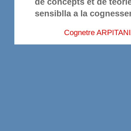
de concèpts et de tèorie
sensiblla a la cognesse
Cognetre ARPITAN