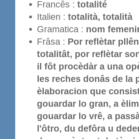
Francês :
totalité
Italien :
totalità, totalità
Gramatica :
nom femeni
Frâsa :
Por reflètar pll
totalitât, por reflètar 
il fôt procèdàr a una o
les reches donâs de la 
èlaboracion que consist
gouardar lo gran, a èlim
gouardar lo vrê, a pas
l'ôtro, du defôra u ded