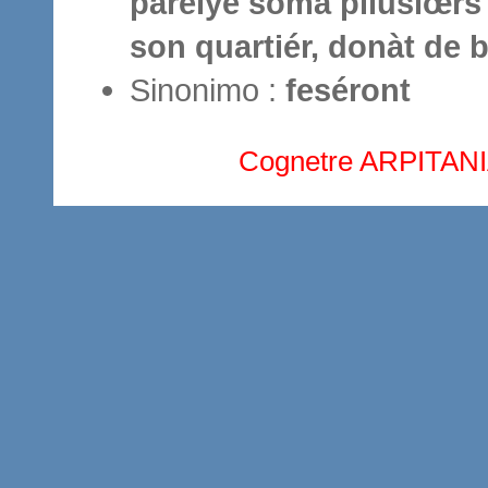
parèlye soma pllusiœrs 
son quartiér, donàt de bl
Sinonimo :
feséront
Cognetre ARPITAN