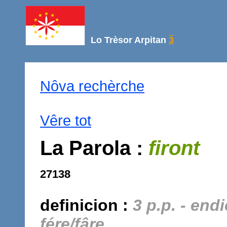
Lo Trèsor Arpitan
3
Nôva rechèrche
Vêre tot
La Parola :
firont
27138
definicion :
3 p.p. - end
fére/fâre.