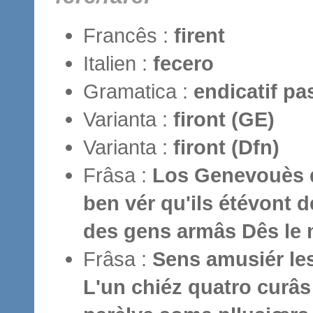
Francês :
firent
Italien :
fecero
Gramatica :
endicatif pa
Varianta :
firont (GE)
Varianta :
firont (Dfn)
Frâsa :
Los Genevouès q
ben vér qu'ils étévont 
des gens armâs Dês le 
Frâsa :
Sens amusiér le
L'un chiéz quatro curâs 