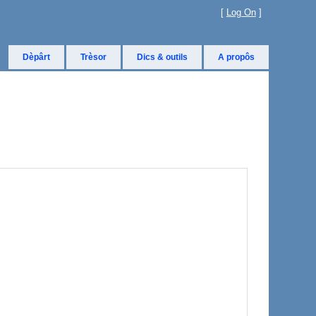
[
Log On
]
Dèpârt
Trèsor
Dics & outils
A propôs