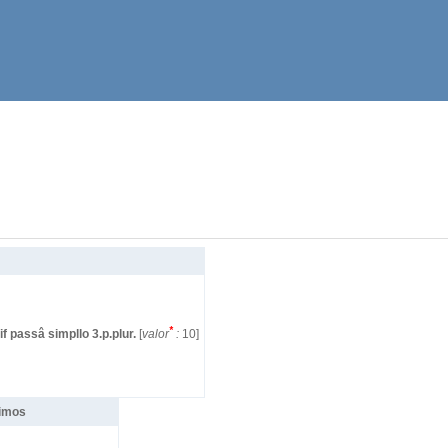
*
if passâ simpllo 3.p.plur.
[
valor
:
10]
imos