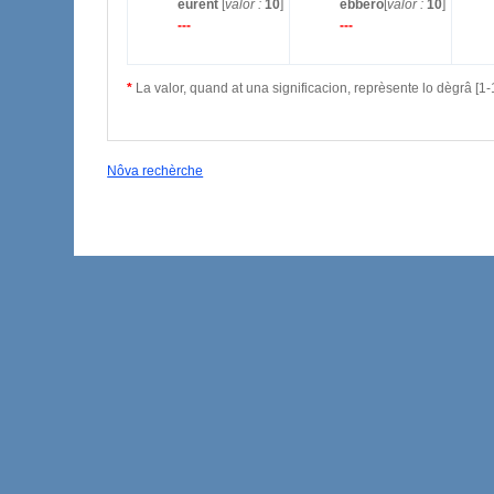
eurent
[
valor :
10
]
ebbero
[
valor :
10
]
---
---
*
La valor, quand at una significacion, reprèsente lo dègrâ [1-1
Nôva rechèrche