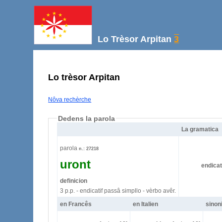
Lo Trèsor Arpitan
3
Lo trèsor Arpitan
Nôva rechèrche
Dedens la parola
La gramatica
parola
n.: 27218
uront
endicat
definicion
3 p.p. - endicatif passâ simpllo - vèrbo avêr.
en Francês
en Italien
sinon