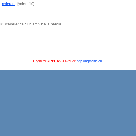
aviéront
; [valor : 10]
0] d'adèrence d'un atribut a la parola.
Cognetre ARPITANIA avouéc
http://arpitania.eu
.