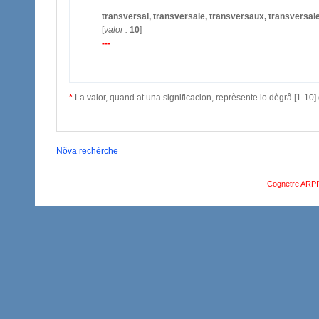
transversal, transversale, transversaux, transversal
[
valor :
10
]
---
*
La valor, quand at una significacion, reprèsente lo dègrâ [1-10] 
Nôva rechèrche
Cognetre ARP