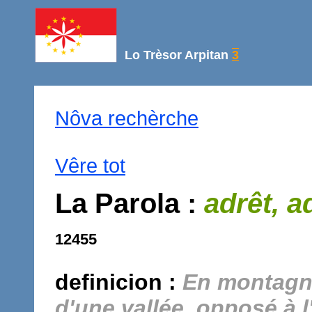
Lo Trèsor Arpitan
3
Nôva rechèrche
Vêre tot
La Parola :
adrêt, a
12455
definicion :
En montagne
d'une vallée, opposé à l